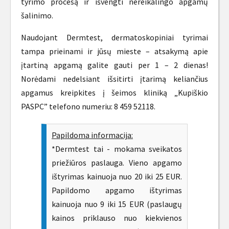
tyrimo procesą ir išvengti nereikalingo apgamų
šalinimo.
Naudojant Dermtest, dermatoskopiniai tyrimai
tampa prieinami ir jūsų mieste – atsakymą apie
įtartiną apgamą galite gauti per 1 – 2 dienas!
Norėdami nedelsiant išsitirti įtarimą keliančius
apgamus kreipkites į šeimos kliniką „Kupiškio
PASPC” telefono numeriu: 8 459 52118.
Papildoma informacija:
*Dermtest tai - mokama sveikatos
priežiūros paslauga. Vieno apgamo
ištyrimas kainuoja nuo 20 iki 25 EUR.
Papildomo apgamo ištyrimas
kainuoja nuo 9 iki 15 EUR (paslaugų
kainos priklauso nuo kiekvienos