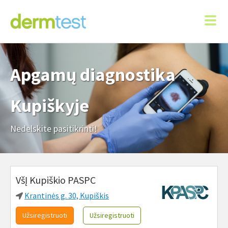
Apgamų diagnostika
Kupiškyje
Nedelskite pasitikrinti!
VšĮ Kupiškio PASPC
Krantinės g. 30, Kupiškis
Užsiregistruoti
Užsiregistruoti