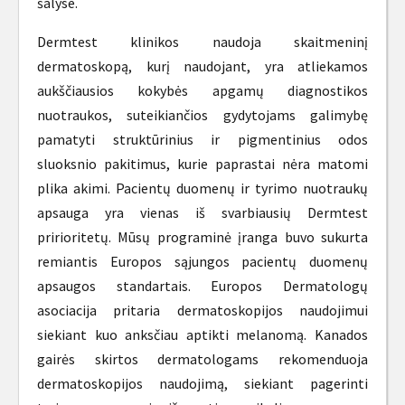
šalyse.
Dermtest klinikos naudoja skaitmeninį
dermatoskopą, kurį naudojant, yra atliekamos
aukščiausios kokybės apgamų diagnostikos
nuotraukos, suteikiančios gydytojams galimybę
pamatyti struktūrinius ir pigmentinius odos
sluoksnio pakitimus, kurie paprastai nėra matomi
plika akimi. Pacientų duomenų ir tyrimo nuotraukų
apsauga yra vienas iš svarbiausių Dermtest
pririoritetų. Mūsų programinė įranga buvo sukurta
remiantis Europos sąjungos pacientų duomenų
apsaugos standartais. Europos Dermatologų
asociacija pritaria dermatoskopijos naudojimui
siekiant kuo anksčiau aptikti melanomą. Kanados
gairės skirtos dermatologams rekomenduoja
dermatoskopijos naudojimą, siekiant pagerinti