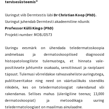
tervisesüsteemis"
Uuringut viib Dermtestis läbi
Dr Christian Koop (PhD).
Uuringut juhendab Dermtesti akadeemiline nõunik:
Professor Külli Kingo (PhD)
Projekti number: MOBJD573
Uuringu eesmärk on ühendada teledermatoskoopia
andmebaas ja dermatoskoopilised diagnoosid
histopatoloogiliste tulemustega, et hinnata vale-
positiivsete juhtumite osakaalu, sensitiivsust ja raviplaani
täpsust. Tulemusi võrreldakse rahvusvaheliste uuringutega,
publitseeritakse ning need on väärtuslikuks sisendiks
riikidele, kes on teledermatoloogiat rakendanud või
rakendamas. Sellises mahus (üleriigiline teenus; 13,000
dermatoskoopiat) ja metoodikaga uuring
teledermatoloogiast on maailmas ainulaadne.