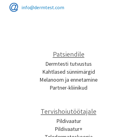
info@dermtest.com
Patsiendile
Dermtesti tutvustus
Kahtlased sünnimärgid
Melanoom ja ennetamine
Partner-kliinikud
Tervishoiutöötajale
Pildivaatur
Pildivaatur+
Teledermatoskoopia