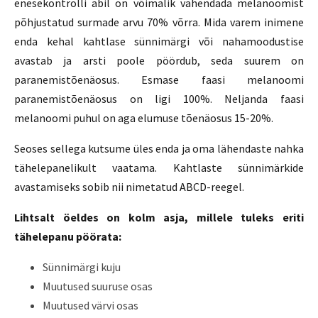
enesekontrolli abil on võimalik vähendada melanoomist
põhjustatud surmade arvu 70% võrra. Mida varem inimene
enda kehal kahtlase sünnimärgi või nahamoodustise
avastab ja arsti poole pöördub, seda suurem on
paranemistõenäosus. Esmase faasi melanoomi
paranemistõenäosus on ligi 100%. Neljanda faasi
melanoomi puhul on aga elumuse tõenäosus 15-20%.
Seoses sellega kutsume üles enda ja oma lähendaste nahka
tähelepanelikult vaatama. Kahtlaste sünnimärkide
avastamiseks sobib nii nimetatud ABCD-reegel.
Lihtsalt öeldes on kolm asja, millele tuleks eriti
tähelepanu pöörata:
Sünnimärgi kuju
Muutused suuruse osas
Muutused värvi osas