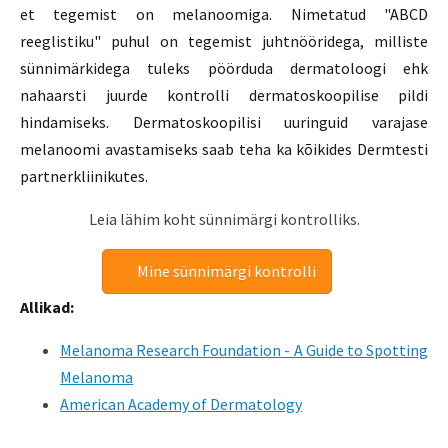
et tegemist on melanoomiga. Nimetatud "ABCD
reeglistiku" puhul on tegemist juhtnööridega, milliste
sünnimärkidega tuleks pöörduda dermatoloogi ehk
nahaarsti juurde kontrolli dermatoskoopilise pildi
hindamiseks. Dermatoskoopilisi uuringuid varajase
melanoomi avastamiseks saab teha ka kõikides Dermtesti
partnerkliinikutes.
Leia lähim koht sünnimärgi kontrolliks.
Mine sünnimärgi kontrolli
Allikad:
Melanoma Research Foundation - A Guide to Spotting
Melanoma
American Academy of Dermatology