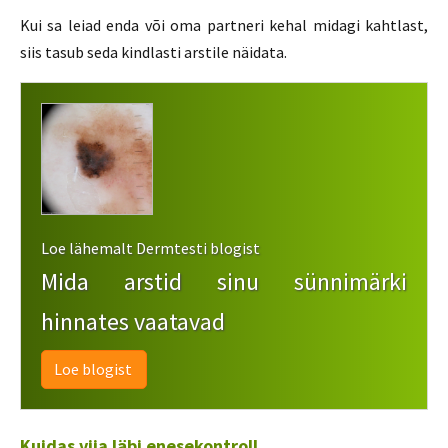
Kui sa leiad enda või oma partneri kehal midagi kahtlast,
siis tasub seda kindlasti arstile näidata.
Loe lähemalt Dermtesti blogist
Mida arstid sinu sünnimärki
hinnates vaatavad
Loe blogist
Kuidas viia läbi enesekontroll