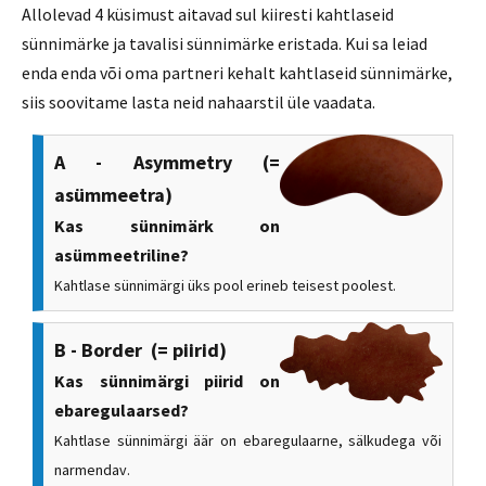
Allolevad 4 küsimust aitavad sul kiiresti kahtlaseid
sünnimärke ja tavalisi sünnimärke eristada. Kui sa leiad
enda enda või oma partneri kehalt kahtlaseid sünnimärke,
siis soovitame lasta neid nahaarstil üle vaadata.
A - Asymmetry (=
asümmeetra)
Kas sünnimärk on
asümmeetriline?
Kahtlase sünnimärgi üks pool erineb teisest poolest.
B - Border (= piirid)
Kas sünnimärgi piirid on
ebaregulaarsed?
Kahtlase sünnimärgi äär on ebaregulaarne, sälkudega või
narmendav.