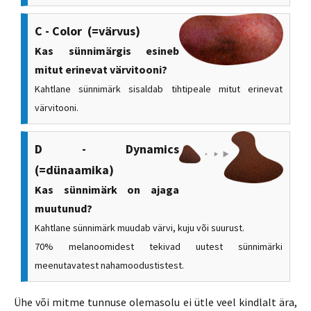
C - Color (=värvus)
Kas sünnimärgis esineb
mitut erinevat värvitooni?
Kahtlane sünnimärk sisaldab tihtipeale mitut erinevat
värvitooni.
D - Dynamics
(=dünaamika)
Kas sünnimärk on ajaga
muutunud?
Kahtlane sünnimärk muudab värvi, kuju või suurust.
70% melanoomidest tekivad uutest sünnimärki
meenutavatest nahamoodustistest.
Ühe või mitme tunnuse olemasolu ei ütle veel kindlalt ära,