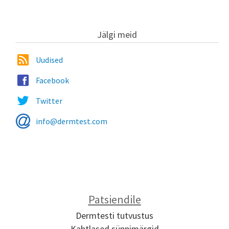
Jälgi meid
Uudised
Facebook
Twitter
info@dermtest.com
Patsiendile
Dermtesti tutvustus
Kahtlased sünnimärgid