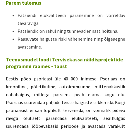
Parem tulemus
Patsiendi elukvaliteedi paranemine on võrreldav
tavaraviga.
Patsiendid on rahul ning tunnevad ennast hoituna.
Kaasuvate haiguste riski vähenemine ning õigeaegne
avastamine.
Teenusmudel loodi Tervisekassa näidisprojektide
programmi raames - taust
Eestis põeb psoriaasi üle 40 000 inimese. Psoriaas on
krooniline, põletikuline, autoimmuunne, mittenakkuslik
nahahaigus, millega patsient peab elama kogu elu.
Psoriaas suurendab paljude teiste haiguste tekkeriski. Kuigi
psoriaasist ei saa lõplikult terveneda, on võimalik pideva
raviga oluliselt parandada elukvaliteeti, sealhulgas
suurendada lööbevabasid perioode ja avastada varakult