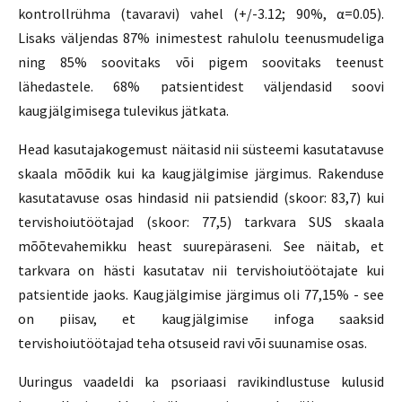
kontrollrühma (tavaravi) vahel (+/-3.12; 90%, α=0.05).
Lisaks väljendas 87% inimestest rahulolu teenusmudeliga
ning 85% soovitaks või pigem soovitaks teenust
lähedastele. 68% patsientidest väljendasid soovi
kaugjälgimisega tulevikus jätkata.
Head kasutajakogemust näitasid nii süsteemi kasutatavuse
skaala mõõdik kui ka kaugjälgimise järgimus. Rakenduse
kasutatavuse osas hindasid nii patsiendid (skoor: 83,7) kui
tervishoiutöötajad (skoor: 77,5) tarkvara SUS skaala
mõõtevahemikku heast suurepäraseni. See näitab, et
tarkvara on hästi kasutatav nii tervishoiutöötajate kui
patsientide jaoks. Kaugjälgimise järgimus oli 77,15% - see
on piisav, et kaugjälgimise infoga saaksid
tervishoiutöötajad teha otsuseid ravi või suunamise osas.
Uuringus vaadeldi ka psoriaasi ravikindlustuse kulusid