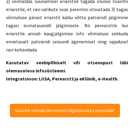
2) võimaldas suunamisel eriarstile tagada olulise lisainfo
eriarstile, et ravi valikute osas paremini otsustada 3) tagas
võimaluse pärast eriarstil käiku võtta patsiendi jälgimine
tagasi esmatasandil jälgimisele. Nii perearstile kui
eriarstile annab kaugjälgimise info võimaluse sekkuda
ennetavalt patsiendi seisundi ägenemisel ning vajadusel
ravi kohandada.
Kasutatav veebipõhiselt või otsenupust läbi
olemasoleva infosüsteemi.
Integratsioon: LIISA, Perearst3 ja eKliinik, e-Health.
Soovite mõnda Dermtesti digitööriista proovida?