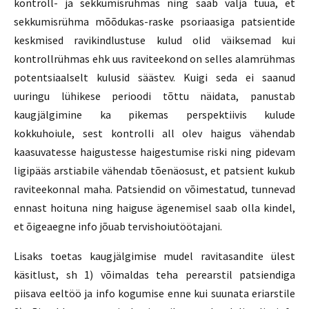
kontroll- ja sekkumisrühmas ning saab välja tuua, et
sekkumisrühma mõõdukas-raske psoriaasiga patsientide
keskmised ravikindlustuse kulud olid väiksemad kui
kontrollrühmas ehk uus raviteekond on selles alamrühmas
potentsiaalselt kulusid säästev. Kuigi seda ei saanud
uuringu lühikese perioodi tõttu näidata, panustab
kaugjälgimine ka pikemas perspektiivis kulude
kokkuhoiule, sest kontrolli all olev haigus vähendab
kaasuvatesse haigustesse haigestumise riski ning pidevam
ligipääs arstiabile vähendab tõenäosust, et patsient kukub
raviteekonnal maha. Patsiendid on võimestatud, tunnevad
ennast hoituna ning haiguse ägenemisel saab olla kindel,
et õigeaegne info jõuab tervishoiutöötajani.
Lisaks toetas kaugjälgimise mudel ravitasandite ülest
käsitlust, sh 1) võimaldas teha perearstil patsiendiga
piisava eeltöö ja info kogumise enne kui suunata eriarstile