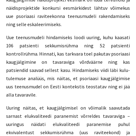
näidisprojektide konkursi eesmärkidest lähtuv võimekus
uue psoriaasi raviteekonna teenusmudeli rakendamiseks
ning selle eskaleerimiseks.
Uue teenusmudeli hindamiseks loodi uuring, kuhu kaasati
106 patsienti sekkumisrühma ning 52 patsienti
kontrollrühma. Hinnati, kas tarkvara toel pakutav psoriaasi
kaugjälgimine on tavaraviga võrdväärne ning kas
patsiendid saavad sellest kasu. Hindamiseks viidi läbi kulu-
tulemuse analüüs, mis näitas, et psoriaasi kaugjälgimise
uus teenusmudel on Eesti kontekstis teostatav ning ei jää
alla tavaravile.
Uuring näitas, et kaugjälgimisel on võimalik saavutada
sarnast elukvaliteedi paranemist võrreldes tavaraviga –
uuringus näidati elukvaliteedi paranemise puhul
ekvivalentust sekkumisrühma (uus raviteekond) ja