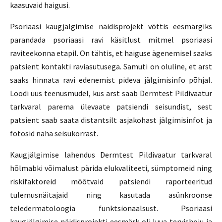
kaasuvaid haigusi.
Psoriaasi kaugjälgimise näidisprojekt võttis eesmärgiks
parandada psoriaasi ravi käsitlust mitmel psoriaasi
raviteekonna etapil. On tähtis, et haiguse ägenemisel saaks
patsient kontakti raviasutusega. Samuti on oluline, et arst
saaks hinnata ravi edenemist pideva jälgimisinfo põhjal.
Loodi uus teenusmudel, kus arst saab Dermtest Pildivaatur
tarkvaral parema ülevaate patsiendi seisundist, sest
patsient saab saata distantsilt asjakohast jälgimisinfot ja
fotosid naha seisukorrast.
Kaugjälgimise lahendus Dermtest Pildivaatur tarkvaral
hõlmabki võimalust pärida elukvaliteeti, sümptomeid ning
riskifaktoreid mõõtvaid patsiendi raporteeritud
tulemusnäitajaid ning kasutada asünkroonse
teledermatoloogia funktsionaalsust. Psoriaasi
kaugjälgimise näidisprojekti eesmärk oli luua tervishoiu ja