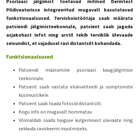
Psoriaasi jälgimist toetavad mitmed Dermtest
Pildivaaturisse integreeritud mugavalt kasutatavad
funkstionaalsused. Tervishoiutöötaja saab määrata
patsiendi jälgimisteekonnale, patsient saab jagada
asjakohast infot ning arstil tekib terviklik ülevaade
seisundist, et vajadusel ravi distantsilt kohandada.
Funktsionaalsused
Patsiendi määramine psoriaasi kaugjälgimise
teekonnale.
Patsient saab vastata elukvaliteedi ja sümptomite
küsimustikele.
Patsient saab lisada fotosid distantsilt.
Kogu info on mugavalt hommatav.
Võimaldab saada haiguse kulgemisest ülevaate ning
sekkuda raviskeemi muutmiseks.